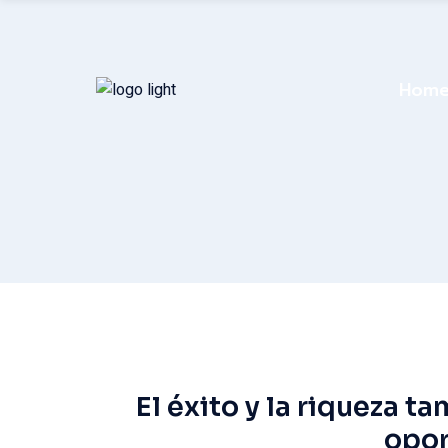
Hom
El éxito y la riqueza t
opor