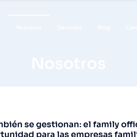
Patrimonial
Sucesión
e
Nosotros
Servicios
Blog
Con
Fiscal
Inversión
Patrimonial
Nosotros
Sucesión
Fiscal
Inversión
ambién se gestionan: el family of
tunidad para las empresas famil