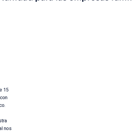
e 15
 con
ico.
stra
al nos