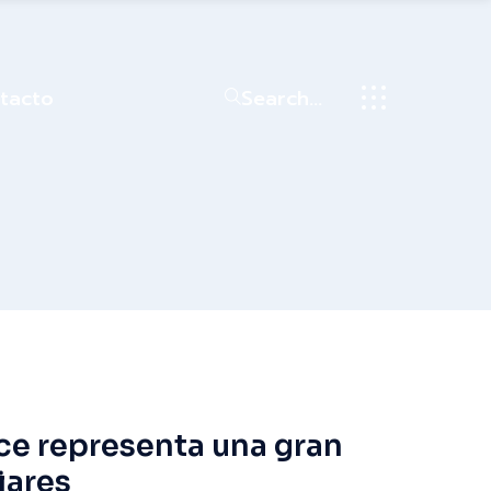
tacto
Search...
fice representa una gran
iares